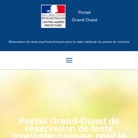
Aller
au
Portail
contenu
Grand-Ouest
Réservation de tests psychotechniques pour la visite médicale du permis de conduire
Portail Grand-Ouest de
réservation de tests
psychotechniques pour la